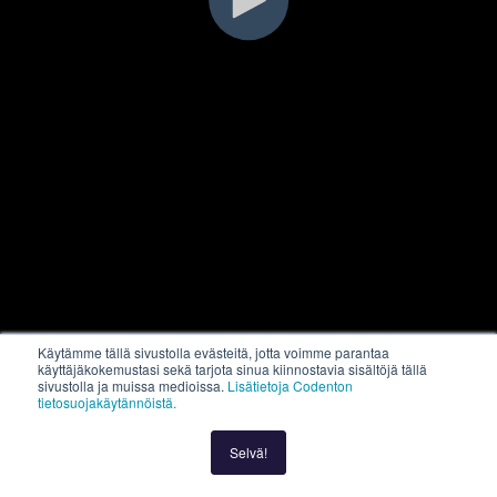
Käytämme tällä sivustolla evästeitä, jotta voimme parantaa
käyttäjäkokemustasi sekä tarjota sinua kiinnostavia sisältöjä tällä
sivustolla ja muissa medioissa.
Lisätietoja Codenton
tietosuojakäytännöistä.
Selvä!